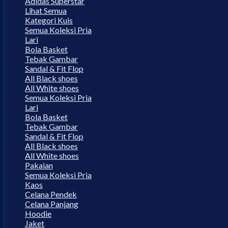
Adidas Superstar
Lihat Semua
Kategori Kuis
Semua Koleksi Pria
Lari
Bola Basket
Tebak Gambar
Sandal & Fit Flop
All Black shoes
All White shoes
Semua Koleksi Pria
Lari
Bola Basket
Tebak Gambar
Sandal & Fit Flop
All Black shoes
All White shoes
Pakaian
Semua Koleksi Pria
Kaos
Celana Pendek
Celana Panjang
Hoodie
Jaket