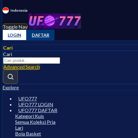
Indonesia
Toggle Nav
LOGIN
DAFTAR
Cari
Cari
Advanced Search
Explore
UFO777
UFO777 LOGIN
UFO777 DAFTAR
Kategori Kuis
Semua Koleksi Pria
Lari
Bola Basket